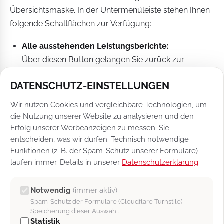
Übersichtsmaske. In der Untermenüleiste stehen Ihnen
folgende Schaltflächen zur Verfügung:
Alle ausstehenden Leistungsberichte:
Über diesen Button gelangen Sie zurück zur
Übersicht aller Leistungsberichte.
DATENSCHUTZ-EINSTELLUNGEN
E-Mail-Vorschau:
Hier wird eine Vorschau-E-Mail heruntergeladen,
Wir nutzen Cookies und vergleichbare Technologien, um
die Nutzung unserer Website zu analysieren und den
die anschließend geöffnet werden kann. Dies dient
Erfolg unserer Werbeanzeigen zu messen. Sie
als Kontrollfunktion bevor Sie die E-Mail versenden.
entscheiden, was wir dürfen. Technisch notwendige
E-Mail jetzt versenden:
Funktionen (z. B. der Spam-Schutz unserer Formulare)
Die E-Mail wird nach der Betätigung dieser
laufen immer. Details in unserer
Datenschutzerklärung
.
Schaltfläche verschickt.
Ansicht aktualisieren:
Notwendig
(immer aktiv)
Spam-Schutz der Formulare (Cloudflare Turnstile),
Das Fenster und eventuelle neue Inhalte werden
Speicherung dieser Auswahl.
geladen.
Statistik