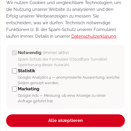
Wir nutzen Cookies und vergleichbare Technologien, um
die Nutzung unserer Website zu analysieren und den
Wählen Sie unten Ihre Briefsignatur so wie Ihr
Erfolg unserer Werbeanzeigen zu messen. Sie
Briefpapier aus. Nun können Sie ihre E-Mail durch einen
entscheiden, was wir dürfen. Technisch notwendige
Klick:
Funktionen (z. B. der Spam-Schutz unserer Formulare)
laufen immer. Details in unserer
Datenschutzerklärung
.
Aktualisieren:
Der Text wird gespeichert und Sie
bleiben in der Maske.
Notwendig
(immer aktiv)
PDF:
Laden Sie ihren Brief als PDF runter.
Spam-Schutz der Formulare (Cloudflare Turnstile),
Speicherung dieser Auswahl.
Onlinebrief24.de:
Weitere Informationen finden Sie
Statistik
in folgendem
Handbucheintrag
.
Google Analytics 4 — anonymisierte Auswertung, welche
Seiten genutzt werden.
Drucken:
Drucken Sie ihr Schreiben aus.
Marketing
Entwurf:
Speichern Sie ihren Brief als Entwurf.
Google Ads — Messung, ob eine Anzeige zu einer
Anfrage geführt hat.
Versendet:
Schicken Sie den Brief ab.
Abbrechen:
Verwerfen Sie ihr Schreiben.
Alle akzeptieren