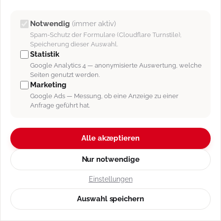
[Abb. 1]: Nach einem Klick auf diese Schaltfläche können Sie einen
neuen Ansprechpartner anlegen.
Notwendig
(immer aktiv)
Spam-Schutz der Formulare (Cloudflare Turnstile),
Im Kundendatensatz im rechten Bereich „
Anlegen &
Speicherung dieser Auswahl.
Statistik
Aktionen
“ gibt es die Schaltfläche „Ansprechpartner“.
Google Analytics 4 — anonymisierte Auswertung, welche
Hier können Sie neue Ansprechpartner für den Kunden
Seiten genutzt werden.
anlegen, in dessen Datensatz Sie sich befinden. Nach
Marketing
einem Klick auf das Icon öffnet sich die Anlagemaske.
Google Ads — Messung, ob eine Anzeige zu einer
Anfrage geführt hat.
Wie Sie einen Ansprechpartner anlegen finden Sie im
entsprechenden
Handbucheintrag
.
Alle akzeptieren
Nur notwendige
Einstellungen
Auswahl speichern