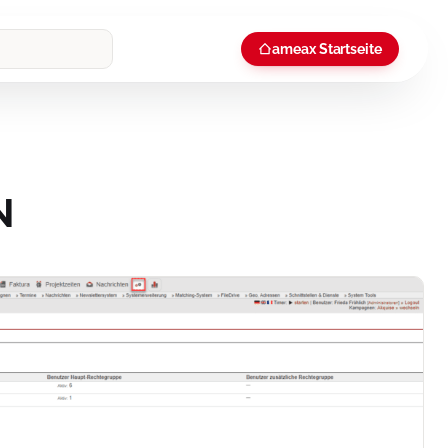
ameax Startseite
N