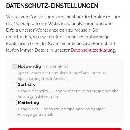
DATENSCHUTZ-EINSTELLUNGEN
Benutzern anzeigen“ [Abb. 11/1]
Dies bewirkt, dass nicht nur der jeweilig eingeloggte
Wir nutzen Cookies und vergleichbare Technologien, um
Benutzer Message Board-Nachrichten sieht,
die Nutzung unserer Website zu analysieren und den
sondern jeder Benutzer.
Erfolg unserer Werbeanzeigen zu messen. Sie
entscheiden, was wir dürfen. Technisch notwendige
„Alle Empfänger in der Übersicht als Tooltip
Funktionen (z. B. der Spam-Schutz unserer Formulare)
anzeigen“ [Abb. 2/2]
laufen immer. Details in unserer
Datenschutzerklärung
.
Hierdurch wird in einem Overlay-Fenster beim
Überfahren von Nachrichten mit der Maus
Notwendig
(immer aktiv)
angezeigt, an wen die Nachrichten gesendet
Spam-Schutz der Formulare (Cloudflare Turnstile),
wurden.
Speicherung dieser Auswahl.
Statistik
„E-Mail bei neuen Message Board Einträgen
Google Analytics 4 — anonymisierte Auswertung, welche
versenden“ [Abb. 2/3]
Seiten genutzt werden.
Marketing
Dies bewirkt, dass bei jeder neuen im Message
Google Ads — Messung, ob eine Anzeige zu einer
Board erhaltenen Nachricht automatisch eine E-Mail
Anfrage geführt hat.
an den jeweiligen Benutzer versendet wird, an den
diese gerichtet ist.