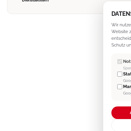
Dienstleistern
DATEN
Wir nutze
Website z
entscheid
Schutz un
No
Spam
Stat
Goog
Mar
Goog