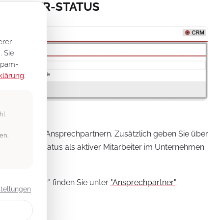
PARTNER-STATUS
erer
 Sie
 Spam-
klärung
.
tatus“ an.
hl.
n Einsatz bei Ansprechpartnern. Zusätzlich geben Sie über
en.
it diesem Status als aktiver Mitarbeiter im Unternehmen
rechpartner" finden Sie unter
"Ansprechpartner"
.
stellungen