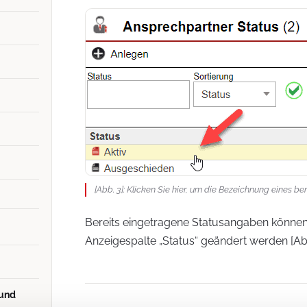
[Abb. 3]: Klicken Sie hier, um die Bezeichnung eines 
Bereits eingetragene Statusangaben können 
Anzeigespalte „Status“ geändert werden [Abb
 und