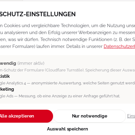
ANLEGEN EINES ANSPRECH
SCHUTZ-EINSTELLUNGEN
n Cookies und vergleichbare Technologien, um die Nutzung uns
u analysieren und den Erfolg unserer Werbeanzeigen zu messen.
en, was wir dürfen. Technisch notwendige Funktionen (z. B. der
serer Formulare) laufen immer. Details in unserer
Datenschutzer
twendig
(immer aktiv)
[Abb. 4]: Hier legen Sie einen neuen „Ansprechpartner S
-Schutz der Formulare (Cloudflare Turnstile), Speicherung dieser Auswa
istik
Hier ergänzen Sie einen neuen Status für de
le Analytics 4 — anonymisierte Auswertung, welche Seiten genutzt werd
keting
eine Checkbox an, ob der Ansprechpartner m
le Ads — Messung, ob eine Anzeige zu einer Anfrage geführt hat.
gelistet werden soll oder nicht.
Ergänzende Informationen zum Thema "Ansp
Alle akzeptieren
Nur notwendige
Ein
Auswahl speichern