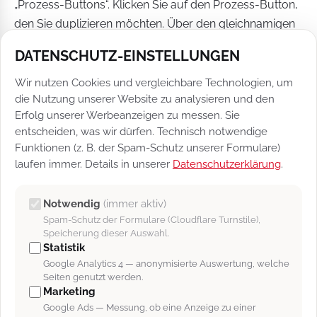
„Prozess-Buttons“. Klicken Sie auf den Prozess-Button,
den Sie duplizieren möchten. Über den gleichnamigen
Button duplizieren Sie diesen Prozess-Button.
DATENSCHUTZ-EINSTELLUNGEN
Wir nutzen Cookies und vergleichbare Technologien, um
die Nutzung unserer Website zu analysieren und den
Erfolg unserer Werbeanzeigen zu messen. Sie
entscheiden, was wir dürfen. Technisch notwendige
Funktionen (z. B. der Spam-Schutz unserer Formulare)
laufen immer. Details in unserer
Datenschutzerklärung
.
Notwendig
(immer aktiv)
[Abb. 7]: Den durch Duplikation erstellten Prozess-Button finden Sie in
Spam-Schutz der Formulare (Cloudflare Turnstile),
der Prozess-Button-Übersicht.
Speicherung dieser Auswahl.
Statistik
Anschließend finden Sie den neuen, durch Duplikation
Google Analytics 4 — anonymisierte Auswertung, welche
erstellten, Prozess-Button als „Kopie“ in der Prozess-
Seiten genutzt werden.
Marketing
Button-Übersicht. Um die Bezeichnung oder etwaige
Google Ads — Messung, ob eine Anzeige zu einer
Einstellungen bzgl. des Buttons anzupassen, öffnen Sie