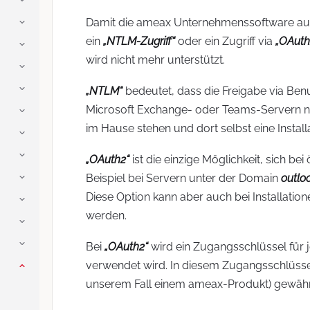
Damit die ameax Unternehmenssoftware auf
ein
„NTLM-Zugriff“
oder ein Zugriff via
„OAuth
wird nicht mehr unterstützt.
„NTLM“
bedeutet, dass die Freigabe via Benu
Microsoft Exchange- oder Teams-Servern nic
im Hause stehen und dort selbst eine Insta
„OAuth2“
ist die einzige Möglichkeit, sich b
Beispiel bei Servern unter der Domain
outlo
Diese Option kann aber auch bei Installatio
werden.
Bei
„OAuth2“
wird ein Zugangsschlüssel für 
verwendet wird. In diesem Zugangsschlüssel s
unserem Fall einem ameax-Produkt) gewähr