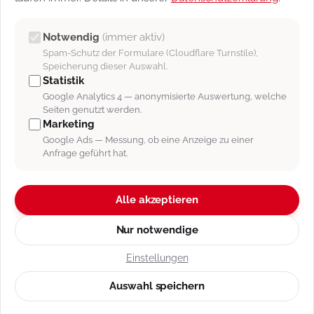
[Abb. 8]: Hier ist die Auswertung einer Statistik zu sehen.
Notwendig
(immer aktiv)
Spam-Schutz der Formulare (Cloudflare Turnstile),
In [Abb. 8] ist das Beispiel einer Auswertung zu sehen.
Speicherung dieser Auswahl.
Statistik
Die Darstellungen variieren von Fall zu Fall, je nachdem,
Google Analytics 4 — anonymisierte Auswertung, welche
wie der Filter konfiguriert wurde.
Seiten genutzt werden.
Marketing
Google Ads — Messung, ob eine Anzeige zu einer
Anfrage geführt hat.
[Abb. 9]: Die erstellte Auswertung als CSV-Tabelle
Alle akzeptieren
Die erstellte Auswertung kann, wie bereits oben
beschrieben, über den entsprechenden Funktions-
Nur notwendige
Button als CSV-Datei (Excel-Tabelle) ausgegeben
werden [Abb. 9].
Einstellungen
Auswahl speichern