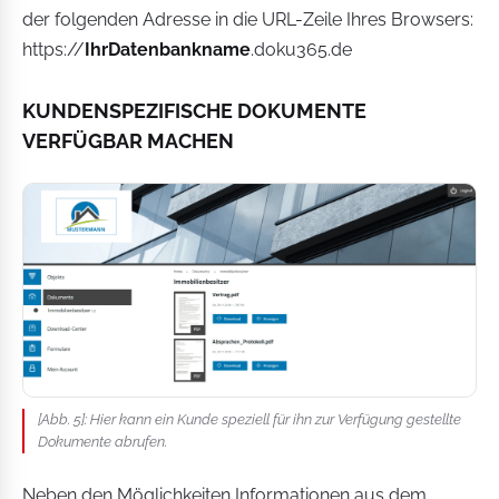
der folgenden Adresse in die URL-Zeile Ihres Browsers:
https://
IhrDatenbankname
.doku365.de
KUNDENSPEZIFISCHE DOKUMENTE
VERFÜGBAR MACHEN
[Abb. 5]: Hier kann ein Kunde speziell für ihn zur Verfügung gestellte
Dokumente abrufen.
Neben den Möglichkeiten Informationen aus dem