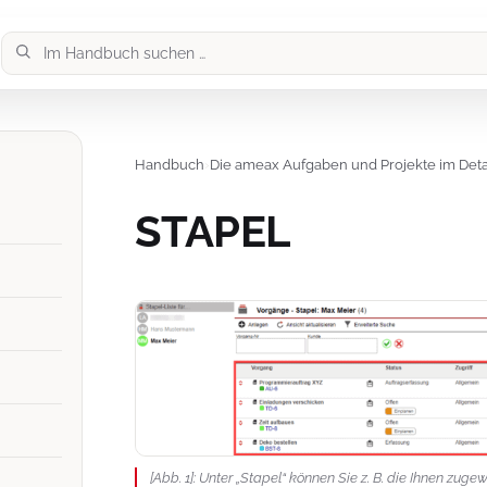
Handbuch
›
Die ameax Aufgaben und Projekte im Deta
STAPEL
[Abb. 1]: Unter „Stapel“ können Sie z. B. die Ihnen zu