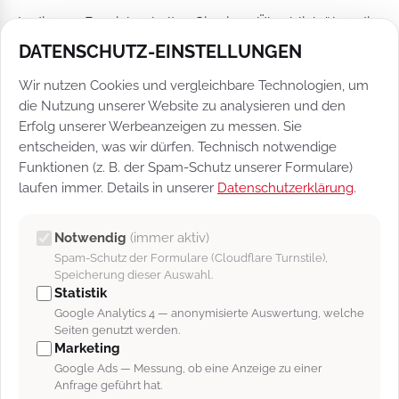
In diesem Bereich erhalten Sie einen Überblick über die
Hierarchien innerhalb des Teams. Außerdem sehen Sie,
DATENSCHUTZ-EINSTELLUNGEN
wie viele Kunden von welchem Mitarbeiter betreut
Wir nutzen Cookies und vergleichbare Technologien, um
werden. Klickt man direkt auf die Bezeichnung einer
die Nutzung unserer Website zu analysieren und den
Betreuergruppe [Abb. 1/1], werden alle zugehörigen
Erfolg unserer Werbeanzeigen zu messen. Sie
Kundendatensätze detailliert aufgelistet (siehe
entscheiden, was wir dürfen. Technisch notwendige
Betreuergruppen Einstellungen
).
Funktionen (z. B. der Spam-Schutz unserer Formulare)
laufen immer. Details in unserer
Datenschutzerklärung
.
Ein weiterer Punkt sind die Suchschemas die an eine
Betreuergruppe angeheftet werden können. Daraufhin
Notwendig
(immer aktiv)
wird das entsprechend Hinterlegte Suchschema,
Spam-Schutz der Formulare (Cloudflare Turnstile),
Speicherung dieser Auswahl.
ebenfalls mit der Anzeige der zugehörigen Anzahl an
Statistik
Datensätzen, in der Betreuergruppen-Auflistung
Google Analytics 4 — anonymisierte Auswertung, welche
dargestellt [Abb. 1/2]. Klicken Sie diese an, gelangen Sie
Seiten genutzt werden.
Marketing
in die Kundensuchmaske, in welcher Ihnen die Inhalte
Google Ads — Messung, ob eine Anzeige zu einer
des hinterlegten Suchschemas aufgeführt werden.
Anfrage geführt hat.