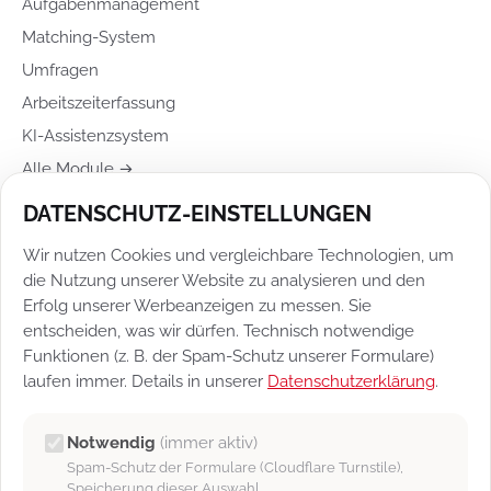
Aufgabenmanagement
Matching-System
Umfragen
Arbeitszeiterfassung
KI-Assistenzsystem
Alle Module →
DATENSCHUTZ-EINSTELLUNGEN
RECHTLICHES
Wir nutzen Cookies und vergleichbare Technologien, um
Impressum
die Nutzung unserer Website zu analysieren und den
Datenschutz
Erfolg unserer Werbeanzeigen zu messen. Sie
entscheiden, was wir dürfen. Technisch notwendige
Datenschutz-Einstellungen
Funktionen (z. B. der Spam-Schutz unserer Formulare)
Vertragsbedingungen
laufen immer. Details in unserer
Datenschutzerklärung
.
Newsletter
Support
Notwendig
(immer aktiv)
Spam-Schutz der Formulare (Cloudflare Turnstile),
Speicherung dieser Auswahl.
BLEIBEN SIE AKTUELL INFORMIERT