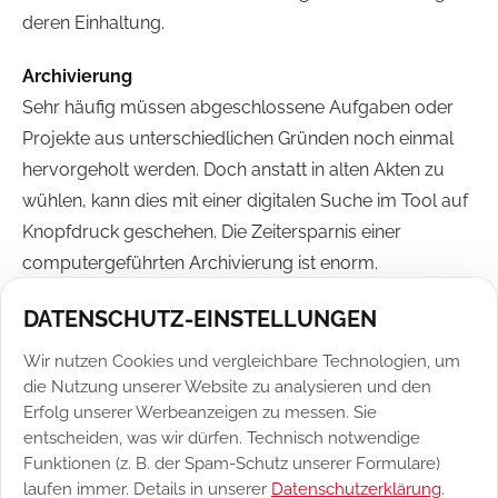
deren Einhaltung.
Archivierung
Sehr häufig müssen abgeschlossene Aufgaben oder
Projekte aus unterschiedlichen Gründen noch einmal
hervorgeholt werden. Doch anstatt in alten Akten zu
wühlen, kann dies mit einer digitalen Suche im Tool auf
Knopfdruck geschehen. Die Zeitersparnis einer
computergeführten Archivierung ist enorm.
DATENSCHUTZ-EINSTELLUNGEN
VISUALISIERUNG DER AUFGABEN
Wir nutzen Cookies und vergleichbare Technologien, um
Ein sehr großer Vorteil der Software ist die
die Nutzung unserer Website zu analysieren und den
Visualisierung der Aufgaben, weshalb diesem Thema
Erfolg unserer Werbeanzeigen zu messen. Sie
ein eigener Abschnitt gewidmet wird. Die Aufgabenliste
entscheiden, was wir dürfen. Technisch notwendige
Funktionen (z. B. der Spam-Schutz unserer Formulare)
oder sogar ganze Projekte lassen sich mit Tools auf
laufen immer. Details in unserer
Datenschutzerklärung
.