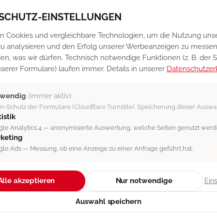
kquiseManager CRM-Software
Impressum
SCHUTZ-EINSTELLUNGEN
erkaufschancenbewertung
Datenschutz
n Cookies und vergleichbare Technologien, um die Nutzung uns
aktura
Datenschutz-Einstel
u analysieren und den Erfolg unserer Werbeanzeigen zu messen.
arenwirtschaft
Vertragsbedingunge
en, was wir dürfen. Technisch notwendige Funktionen (z. B. der
serer Formulare) laufen immer. Details in unserer
rojektzeiterfassung
Newsletter
Datenschutzer
okumentenportal
Support
twendig
(immer aktiv)
ufgabenmanagement
-Schutz der Formulare (Cloudflare Turnstile), Speicherung dieser Auswa
atching-System
istik
mfragen
le Analytics 4 — anonymisierte Auswertung, welche Seiten genutzt werd
keting
rbeitszeiterfassung
le Ads — Messung, ob eine Anzeige zu einer Anfrage geführt hat.
I-Assistenzsystem
lle Module →
Alle akzeptieren
Nur notwendige
Ein
Auswahl speichern