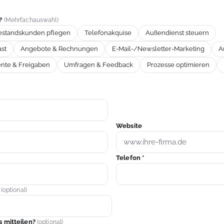
n?
(Mehrfachauswahl)
estandskunden pflegen
Telefonakquise
Außendienst steuern
st
Angebote & Rechnungen
E-Mail-/Newsletter-Marketing
A
te & Freigaben
Umfragen & Feedback
Prozesse optimieren
Website
Telefon *
r
(optional)
 mitteilen?
(optional)