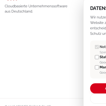
A
Cloudbasierte Unternehmenssoftware
DATEN
aus Deutschland.
V
Wir nutze
F
Website z
W
entscheid
Schutz un
P
D
No
A
Spam
M
Stat
U
Goog
Mar
A
Goog
K
A