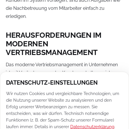
Kunden im System vorliegen, sind auch Aufgaben wie
die Nachbetreuung vom Mitarbeiter einfach zu
erledigen.
HERAUSFORDERUNGEN IM
MODERNEN
VERTRIEBSMANAGEMENT
Das moderne Vertriebsmanagement in Unternehmen
ist mit Veränderungen des Kundenverhaltens, sich
schnell weiterentwickelnden Technologien und
DATENSCHUTZ-EINSTELLUNGEN
deutlichen Marktveränderungen konfrontiert. Deshalb
Wir nutzen Cookies und vergleichbare Technologien, um
können das Vertriebsmanagement und die
die Nutzung unserer Website zu analysieren und den
Vertriebsstrategie nur erfolgreich sein, wenn auf
Erfolg unserer Werbeanzeigen zu messen. Sie
kontinuierliche Anpassungen, Optimierungen und die
entscheiden, was wir dürfen. Technisch notwendige
Funktionen (z. B. der Spam-Schutz unserer Formulare)
Weiterentwicklung der Mitarbeiter Wert gelegt wird.
laufen immer. Details in unserer
Datenschutzerklärung
.