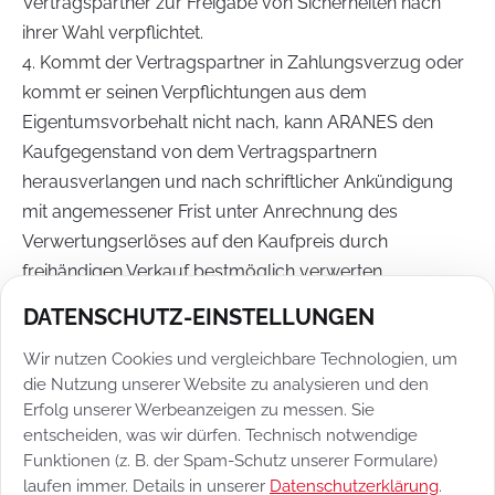
Vertragspartner zur Freigabe von Sicherheiten nach
ihrer Wahl verpflichtet.
4. Kommt der Vertragspartner in Zahlungsverzug oder
kommt er seinen Verpflichtungen aus dem
Eigentumsvorbehalt nicht nach, kann ARANES den
Kaufgegenstand von dem Vertragspartnern
herausverlangen und nach schriftlicher Ankündigung
mit angemessener Frist unter Anrechnung des
Verwertungserlöses auf den Kaufpreis durch
freihändigen Verkauf bestmöglich verwerten.
DATENSCHUTZ-EINSTELLUNGEN
§ 12 SELBSTBELIEFERUNG,
Wir nutzen Cookies und vergleichbare Technologien, um
UNTERAUFTRAGNEHMER
die Nutzung unserer Website zu analysieren und den
Erfolg unserer Werbeanzeigen zu messen. Sie
1. Soweit ARANES für den Vertragspartner erkenntlich
entscheiden, was wir dürfen. Technisch notwendige
die von ihr bezogene Hard- oder Software oder
Funktionen (z. B. der Spam-Schutz unserer Formulare)
sonstige Sachen oder Leistungen von Dritten bezieht,
laufen immer. Details in unserer
Datenschutzerklärung
.