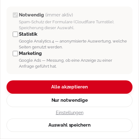
Notwendig
(immer aktiv)
Spam-Schutz der Formulare (Cloudflare Turnstile),
IHR NUTZEN
Speicherung dieser Auswahl.
Statistik
RECHNUNGEN SCHREIBEN
Google Analytics 4 — anonymisierte Auswertung, welche
KANN
JEDER
.
Seiten genutzt werden.
Marketing
Google Ads — Messung, ob eine Anzeige zu einer
Der Unterschied zeigt sich danach: wenn niemand zahlt,
Anfrage geführt hat.
wenn der Steuerberater die Belege will, wenn der
Kunde einen Abschlag verlangt.
Alle akzeptieren
Nur notwendige
Einstellungen
SIE HOLEN IHR GELD
Auswahl speichern
Mahnstufen mit eigenen Fristen, Gebühren und