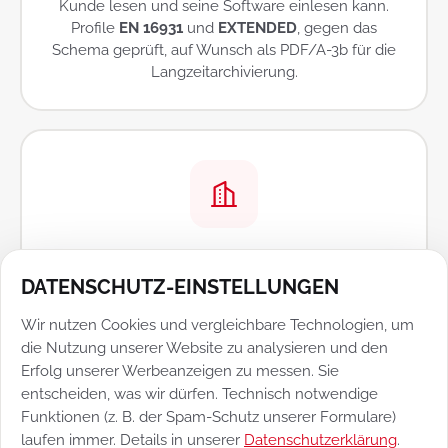
Kunde lesen und seine Software einlesen kann.
Profile
EN 16931
und
EXTENDED
, gegen das
Schema geprüft, auf Wunsch als PDF/A-3b für die
Langzeitarchivierung.
LEITWEG-ID FÜR BEHÖRDEN
DATENSCHUTZ-EINSTELLUNGEN
Die Leitweg-ID wird am Kunden hinterlegt und
landet als BT-10 im XML — dazu die vollständige
Wir nutzen Cookies und vergleichbare Technologien, um
Leistungsbeschreibung, die öffentliche
die Nutzung unserer Website zu analysieren und den
Auftraggeber verlangen. Kostenstelle, Vertrags- und
Erfolg unserer Werbeanzeigen zu messen. Sie
Bestellreferenz ebenso.
entscheiden, was wir dürfen. Technisch notwendige
Funktionen (z. B. der Spam-Schutz unserer Formulare)
laufen immer. Details in unserer
Datenschutzerklärung
.