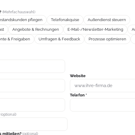
n?
(Mehrfachauswahl)
estandskunden pflegen
Telefonakquise
Außendienst steuern
st
Angebote & Rechnungen
E-Mail-/Newsletter-Marketing
A
te & Freigaben
Umfragen & Feedback
Prozesse optimieren
Website
Telefon *
r
(optional)
 mitteilen?
(optional)