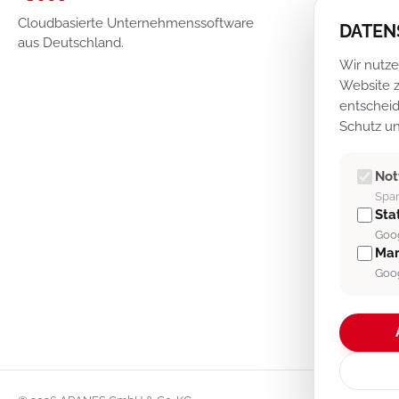
A
Cloudbasierte Unternehmenssoftware
DATEN
aus Deutschland.
V
Wir nutze
F
Website z
W
entscheid
Schutz un
P
D
No
A
Spam
M
Stat
U
Goog
Mar
A
Goog
K
A