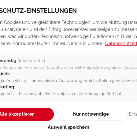
kquiseManager CRM-Software
Impressum
SCHUTZ-EINSTELLUNGEN
erkaufschancenbewertung
Datenschutz
n Cookies und vergleichbare Technologien, um die Nutzung uns
aktura
Datenschutz-Einstel
u analysieren und den Erfolg unserer Werbeanzeigen zu messen.
arenwirtschaft
Vertragsbedingunge
en, was wir dürfen. Technisch notwendige Funktionen (z. B. der
serer Formulare) laufen immer. Details in unserer
rojektzeiterfassung
Newsletter
Datenschutzer
okumentenportal
Support
twendig
(immer aktiv)
ufgabenmanagement
-Schutz der Formulare (Cloudflare Turnstile), Speicherung dieser Auswa
atching-System
istik
mfragen
le Analytics 4 — anonymisierte Auswertung, welche Seiten genutzt werd
keting
rbeitszeiterfassung
le Ads — Messung, ob eine Anzeige zu einer Anfrage geführt hat.
I-Assistenzsystem
lle Module →
Alle akzeptieren
Nur notwendige
Ein
Auswahl speichern