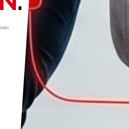
N
.
 oder