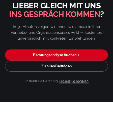
LIEBER GLEICH MIT UNS
INS GESPRÄCH KOMMEN
?
In 30 Minuten zeigen wir Ihnen, wie ameax in Ihrer
Vertriebs- und Organisationspraxis wirkt — kostenlos,
unverbindlich, mit konkreten Empfehlungen.
Beratungsanalyse buchen
Zu allen Beiträgen
Kostenfreie Beratung:
+49 9454 94905420