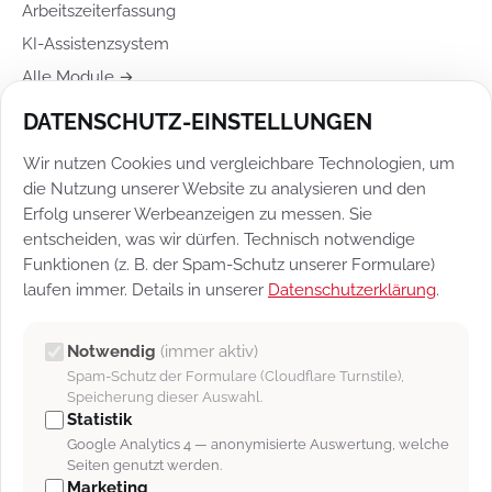
Arbeitszeiterfassung
KI-Assistenzsystem
Alle Module →
DATENSCHUTZ-EINSTELLUNGEN
RECHTLICHES
Wir nutzen Cookies und vergleichbare Technologien, um
Impressum
die Nutzung unserer Website zu analysieren und den
Datenschutz
Erfolg unserer Werbeanzeigen zu messen. Sie
entscheiden, was wir dürfen. Technisch notwendige
Datenschutz-Einstellungen
Funktionen (z. B. der Spam-Schutz unserer Formulare)
Vertragsbedingungen
laufen immer. Details in unserer
Datenschutzerklärung
.
Newsletter
Support
Notwendig
(immer aktiv)
Spam-Schutz der Formulare (Cloudflare Turnstile),
Speicherung dieser Auswahl.
BLEIBEN SIE AKTUELL INFORMIERT
Statistik
Bestellen Sie unseren Newsletter.
Google Analytics 4 — anonymisierte Auswertung, welche
Seiten genutzt werden.
JETZT ANMELDEN
Marketing