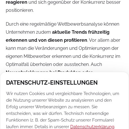
reagieren
und sich gegenüber der Konkurrenz besser
positionieren.
Durch eine regelmäßige Wettbewerbsanalyse können
Unternehmen zudem
aktuelle Trends frühzeitig
erkennen und von diesen profitieren
. Vor allem aber
kann man die Veränderungen und Optimierungen der
eigenen Mitbewerber erkennen und die Konkurrenz im
Optimalfall überholen oder ausstechen. Auch
Neuentwicklungen bei Produkten oder
Dienstleistungen der Konkurrenz
können durch
DATENSCHUTZ-EINSTELLUNGEN
regelmäßige Konkurrenzanalysen schneller in den
Wir nutzen Cookies und vergleichbare Technologien, um
Fokus geraten. Es ist wichtig, die Daten der
die Nutzung unserer Website zu analysieren und den
vergangenen Wettbewerbsanalysen als Grundlage für
Erfolg unserer Werbeanzeigen zu messen. Sie
Vergleiche zu nutzen, um genauer zu erkennen, an
entscheiden, was wir dürfen. Technisch notwendige
Funktionen (z. B. der Spam-Schutz unserer Formulare)
welchen Punkten man gewonnen und wo man die
laufen immer. Details in unserer
Datenschutzerklärung
.
eigenen Stärken ausgespielt hat. Eine beständige