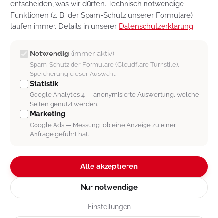
entscheiden, was wir dürfen. Technisch notwendige
Datenschutz-Einstellungen
Funktionen (z. B. der Spam-Schutz unserer Formulare)
Vertragsbedingungen
laufen immer. Details in unserer
Datenschutzerklärung
.
Newsletter
Support
Notwendig
(immer aktiv)
Spam-Schutz der Formulare (Cloudflare Turnstile),
Speicherung dieser Auswahl.
BLEIBEN SIE AKTUELL INFORMIERT
Statistik
Bestellen Sie unseren Newsletter.
Google Analytics 4 — anonymisierte Auswertung, welche
Seiten genutzt werden.
JETZT ANMELDEN
Marketing
Google Ads — Messung, ob eine Anzeige zu einer
Anfrage geführt hat.
Folgen Sie unseren Produkten auf
Alle akzeptieren
Nur notwendige
Einstellungen